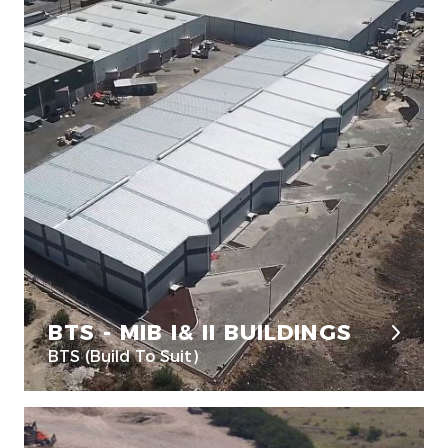
BTS - MIB I& II BUILDINGS
BTS (Build To Suit)