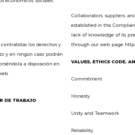
os económicos, sociales,
Collaborators, suppliers, an
established in this Complia
lack of knowledge of its pr
contratistas los derechos y
through our web page
http
nto y en ningún caso podrán
VALUES, ETHICS CODE, 
oniéndola a disposición en
 web
Commitment
Honesty
OR DE TRABAJO
Unity and Teamwork
Reliability