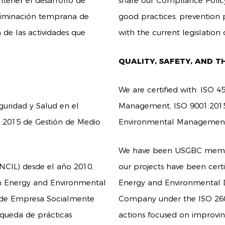
tener el desarrollo de
share our Compliance Policy 
eliminación temprana de
good practices, prevention p
 de las actividades que
with the current legislation 
QUALITY, SAFETY, AND 
We are certified with: ISO 
guridad y Salud en el
Management, ISO 9001:2015
1:2015 de Gestión de Medio
Environmental Managemen
We have been USGBC memb
IL) desde el año 2010,
our projects have been certi
in Energy and Environmental
Energy and Environmental De
vo de Empresa Socialmente
Company under the ISO 26000
queda de prácticas
actions focused on improving