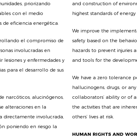
munidades, priorizando
and construction of environ
gables con el medio
highest standards of energy 
de eficiencia energética.
We improve the implementa
rrollando el compromiso de
safety based on the behavior
sonas involucradas en
hazards to prevent injuries 
nir lesiones y enfermedades y
and tools for the developmen
as para el desarrollo de sus
We have a zero tolerance po
hallucinogens, drugs, or a
e narcóticos, alucinógenos,
collaborators’ ability or of
se alteraciones en la
the activities that are inher
a directamente involucrada,
others’ lives at risk.
ón poniendo en riesgo la
HUMAN RIGHTS AND WORK