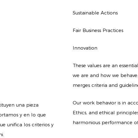
Sustainable Actions
Fair Business Practices
Innovation
These values are an essenti
we are and how we behave. 
merges criteria and guidelin
Our work behavior is in acc
tituyen una pieza
Ethics, and ethical principles
rtamos y en lo que
harmonious performance of o
unifica los criterios y
i.