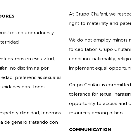
At Grupo Chufani, we respec
DORES
right to maternity and pater
uestros colaboradores y
We do not employ minors nor
ternidad.
forced labor. Grupo Chufani 
olucramos en esclavitud,
condition, nationality, relig
fani no discrimina por
implement equal opportuniti
, edad, preferencias sexuales
Grupo Chufani is committed 
tunidades para todos
tolerance for sexual haras
opportunity to access and co
espeto y dignidad, tenemos
resources, among others.
cha de genero tratando con
COMMUNICATION