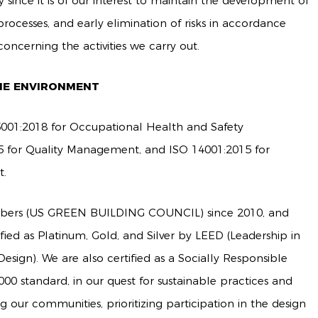
since it is of our interest to maintain the development of
rocesses, and early elimination of risks in accordance
concerning the activities we carry out.
THE ENVIRONMENT
45001:2018 for Occupational Health and Safety
 for Quality Management, and ISO 14001:2015 for
t.
ers (US GREEN BUILDING COUNCIL) since 2010, and
fied as Platinum, Gold, and Silver by LEED (Leadership in
sign). We are also certified as a Socially Responsible
 standard, in our quest for sustainable practices and
 our communities, prioritizing participation in the design