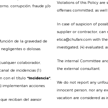
Violations of this Policy are
rno, corrupción, fraude y/o
offenses committed, as well 
In case of suspicion of poss
supplier or contractor, can 
etica@chufani.com
with the
n función de la gravedad de
investigated, (4) evaluated,
 negligentes o dolosas.
The internal Committee and
 cualquier colaborador,
the external consultant.
canal de incidencias (1)
om
con el título
“Incidencia”
,
We do not report any unfoun
e (5) implementan acciones.
innocent person, nor any e
vacation are considered as i
 que reciban del asesor