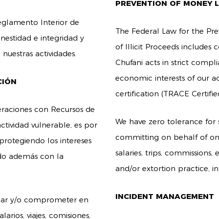
PREVENTION OF MONEY 
eglamento Interior de
The Federal Law for the Pre
onestidad e integridad y
of Illicit Proceeds includes 
nuestras actividades.
Chufani acts in strict compl
economic interests of our ac
CIÓN
certification (TRACE Certifi
eraciones con Recursos de
We have zero tolerance for s
ctividad vulnerable, es por
committing on behalf of ones
protegiendo los intereses
salaries, trips, commissions
ndo además con la
and/or extortion practice, i
INCIDENT MANAGEMENT
orgar y/o comprometer en
arios, viajes, comisiones,